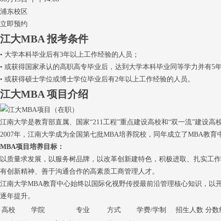
浦东校区
立即预约
江大MBA
报考条件
• 大学本科毕业后有3年以上工作经验的人员；
• 或获得国家承认的高职高专毕业后，达到大学本科毕业同等学力并有5
• 或获得硕士学位或博士学位毕业后有2年以上工作经验的人员。
江大MBA
项目介绍
江南大学是教育部直属、国家“211工程”重点建设高校和“双一流”建
2007年，江南大学成为全国第七批MBA培养院校，同年成立了MBA教
MBA项目培养目标：
以质量求发展，以服务树品牌，以改革创新建特色，积极进取、扎实工作
有创新精神、善于沟通合作的高素质工商管理人才。
江南大学MBA教育中心始终以国际化视野传授最前沿管理核心知识，以
逐年提升。
高校
学院
专业
方式
学费/学制
招生人数
分数