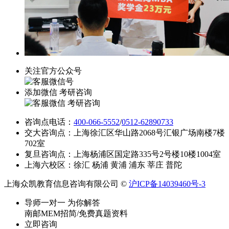
关注官方公众号
添加微信 考研咨询
咨询点电话：
400-066-5552
/
0512-62890733
交大咨询点：上海徐汇区华山路2068号汇银广场南楼7楼
702室
复旦咨询点：上海杨浦区国定路335号2号楼10楼1004室
上海六校区：徐汇 杨浦 黄浦 浦东 莘庄 普陀
上海众凯教育信息咨询有限公司 ©
沪ICP备14039460号-3
导师一对一 为你解答
南邮MEM招简/免费真题资料
立即咨询