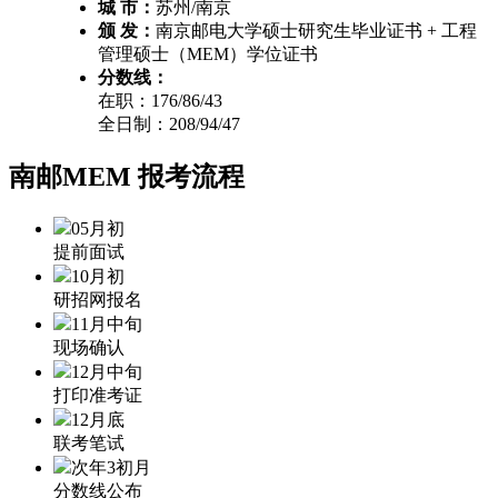
城 市：
苏州/南京
颁 发：
南京邮电大学硕士研究生毕业证书 + 工程
管理硕士（MEM）学位证书
分数线：
在职：176/86/43
全日制：208/94/47
南邮MEM
报考流程
05月初
提前面试
10月初
研招网报名
11月中旬
现场确认
12月中旬
打印准考证
12月底
联考笔试
次年3初月
分数线公布