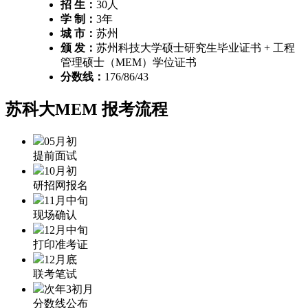
招 生：
30人
学 制：
3年
城 市：
苏州
颁 发：
苏州科技大学硕士研究生毕业证书 + 工程
管理硕士（MEM）学位证书
分数线：
176/86/43
苏科大MEM
报考流程
05月初
提前面试
10月初
研招网报名
11月中旬
现场确认
12月中旬
打印准考证
12月底
联考笔试
次年3初月
分数线公布