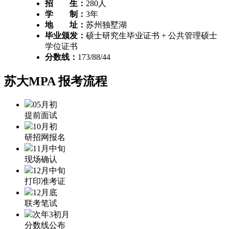
招 生：
280人
学 制：
3年
地 址：
苏州独墅湖
毕业颁发：
硕士研究生毕业证书 + 公共管理硕士
学位证书
分数线：
173/88/44
苏大MPA
报考流程
05月初
提前面试
10月初
研招网报名
11月中旬
现场确认
12月中旬
打印准考证
12月底
联考笔试
次年3初月
分数线公布