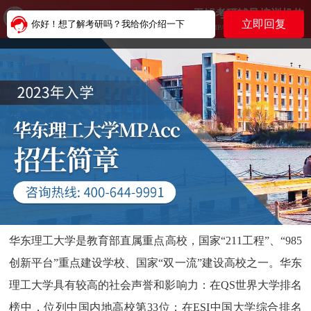
无锡考研辅导培训机构
立即回复
你好！想了解考研吗？我给你介绍一下
MBA MPAcc MEM MPA EMBA MTA
华东理工大学是教育部直属重点高校，国家“211工程”、“985
创新平台”重点建设学校、国家“双一流”建设高校之一。华东
理工大学具有较高的社会声誉和影响力：在QS世界大学排名
榜中，位列中国内地高校第33位；在ESI中国大学综合排名